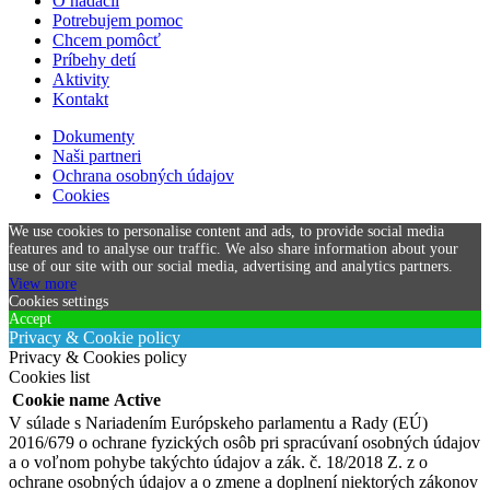
O nadácii
Potrebujem pomoc
Chcem pomôcť
Príbehy detí
Aktivity
Kontakt
Dokumenty
Naši partneri
Ochrana osobných údajov
Cookies
We use cookies to personalise content and ads, to provide social media
features and to analyse our traffic. We also share information about your
use of our site with our social media, advertising and analytics partners.
View more
Cookies settings
Accept
Privacy & Cookie policy
Privacy & Cookies policy
Cookies list
Cookie name
Active
V súlade s Nariadením Európskeho parlamentu a Rady (EÚ)
2016/679 o ochrane fyzických osôb pri spracúvaní osobných údajov
a o voľnom pohybe takýchto údajov a zák. č. 18/2018 Z. z o
ochrane osobných údajov a o zmene a doplnení niektorých zákonov