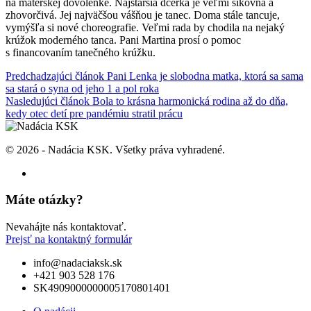
na materskej dovolenke. Najstaršia dcérka je veľmi šikovná a
zhovorčivá. Jej najväčšou vášňou je tanec. Doma stále tancuje,
vymýšľa si nové choreografie. Veľmi rada by chodila na nejaký
krúžok moderného tanca. Pani Martina prosí o pomoc
s financovaním tanečného krúžku.
Navigácia
Predchadzajúci článok
Pani Lenka je slobodna matka, ktorá sa sama
sa stará o syna od jeho 1 a pol roka
v
Nasledujúci článok
Bola to krásna harmonická rodina až do dňa,
článku
kedy otec detí pre pandémiu stratil prácu
© 2026 - Nadácia KSK. Všetky práva vyhradené.
Máte otázky?
Nevahájte nás kontaktovať.
Prejsť na kontaktný formulár
info@nadaciaksk.sk
+421 903 528 176
SK4909000000005170801401