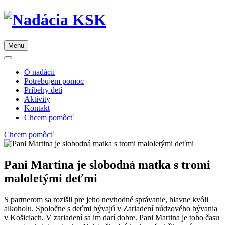
Menu
O nadácii
Potrebujem pomoc
Príbehy detí
Aktivity
Kontakt
Chcem pomôcť
Chcem pomôcť
Pani Martina je slobodná matka s tromi
maloletými deťmi
S partnerom sa rozišli pre jeho nevhodné správanie, hlavne kvôli
alkoholu. Spoločne s deťmi bývajú v Zariadení núdzového bývania
v Košiciach. V zariadení sa im darí dobre. Pani Martina je toho času