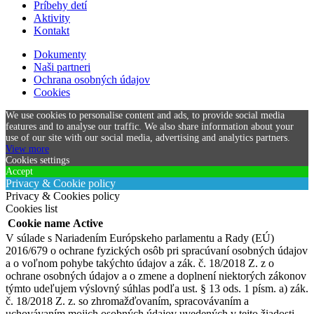
Príbehy detí
Aktivity
Kontakt
Dokumenty
Naši partneri
Ochrana osobných údajov
Cookies
We use cookies to personalise content and ads, to provide social media
features and to analyse our traffic. We also share information about your
use of our site with our social media, advertising and analytics partners.
View more
Cookies settings
Accept
Privacy & Cookie policy
Privacy & Cookies policy
Cookies list
Cookie name
Active
V súlade s Nariadením Európskeho parlamentu a Rady (EÚ)
2016/679 o ochrane fyzických osôb pri spracúvaní osobných údajov
a o voľnom pohybe takýchto údajov a zák. č. 18/2018 Z. z o
ochrane osobných údajov a o zmene a doplnení niektorých zákonov
týmto udeľujem výslovný súhlas podľa ust. § 13 ods. 1 písm. a) zák.
č. 18/2018 Z. z. so zhromažďovaním, spracovávaním a
uchovávaním mojich osobných údajov uvedených v tejto žiadosti