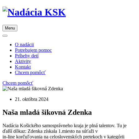
Menu
O nadácii
Potrebujem pomoc
Príbehy detí
Aktivity
Kontakt
Chcem pomôcť
Chcem pomôcť
21. októbra 2024
Naša mladá šikovná Zdenka
Nadácia Košického samosprávneho kraja je plná talentov. Tu je
ďalší dôkaz: Zdenka získala 1.miesto na súťaži v
in-line korčuľovania na celoslovenských pretekoch v kategórii