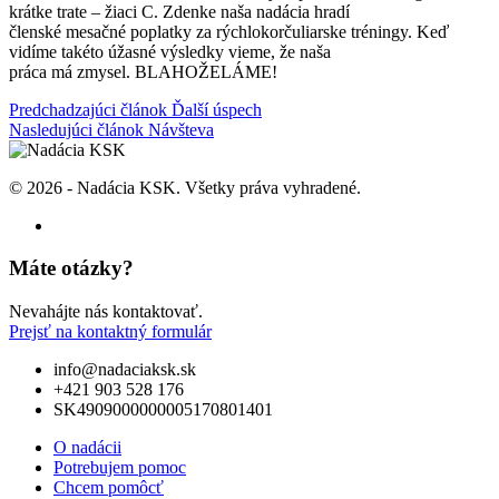
krátke trate – žiaci C. Zdenke naša nadácia hradí
členské mesačné poplatky za rýchlokorčuliarske tréningy. Keď
vidíme takéto úžasné výsledky vieme, že naša
práca má zmysel. BLAHOŽELÁME!
Navigácia
Predchadzajúci článok
Ďalší úspech
Nasledujúci článok
Návšteva
v
článku
© 2026 - Nadácia KSK. Všetky práva vyhradené.
Máte otázky?
Nevahájte nás kontaktovať.
Prejsť na kontaktný formulár
info@nadaciaksk.sk
+421 903 528 176
SK4909000000005170801401
O nadácii
Potrebujem pomoc
Chcem pomôcť